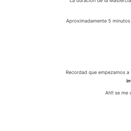
La duración de la Masterc
Aproximadamente 5 minutos ant
Recordad que empezamos a l
in
Ah!! se me 