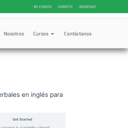
MI CUENTA
CARRITO
INGRESAR
Open Cursos
Nosotros
Cursos
Contáctanos
rbales en inglés para
Get Started
s course is currently closed