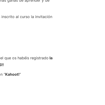
chas ganas de aprender y de
nscrito al curso la invitación
el que os habéis registrado
la
!!
n “
Kahoot!
“