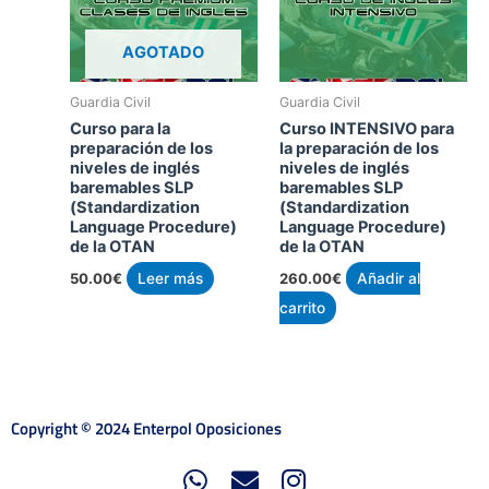
AGOTADO
Guardia Civil
Guardia Civil
Curso para la
Curso INTENSIVO para
preparación de los
la preparación de los
niveles de inglés
niveles de inglés
baremables SLP
baremables SLP
(Standardization
(Standardization
Language Procedure)
Language Procedure)
de la OTAN
de la OTAN
50.00
€
Leer más
260.00
€
Añadir al
carrito
Copyright © 2024 Enterpol Oposiciones
W
E
I