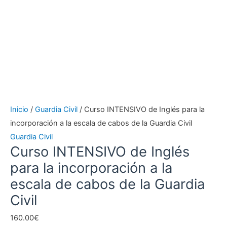
la
escala
de
cabos
de
la
Guardia
Civil
Inicio
/
Guardia Civil
/ Curso INTENSIVO de Inglés para la
cantidad
incorporación a la escala de cabos de la Guardia Civil
Guardia Civil
Curso INTENSIVO de Inglés
para la incorporación a la
escala de cabos de la Guardia
Civil
160.00
€